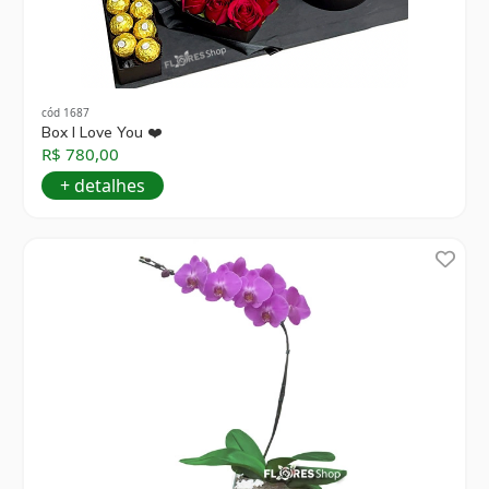
cód 1687
Box I Love You ❤️
R$ 780,00
+ detalhes