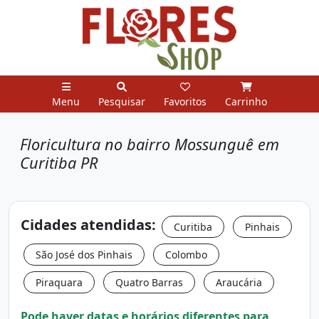
Menu
Pesquisar
Favoritos
Carrinho
Floricultura no bairro Mossunguê em
Curitiba PR
Cidades atendidas:
Curitiba
Pinhais
São José dos Pinhais
Colombo
Piraquara
Quatro Barras
Araucária
Pode haver datas e horários diferentes para