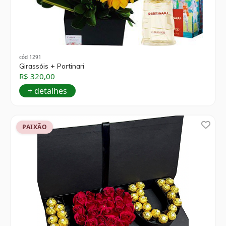
cód 1291
Girassóis + Portinari
R$ 320,00
+ detalhes
PAIXÃO