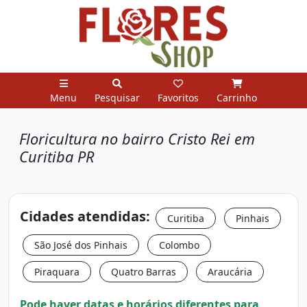
Menu
Pesquisar
Favoritos
Carrinho
Floricultura no bairro Cristo Rei em
Curitiba PR
Cidades atendidas:
Curitiba
Pinhais
São José dos Pinhais
Colombo
Piraquara
Quatro Barras
Araucária
Pode haver datas e horários diferentes para