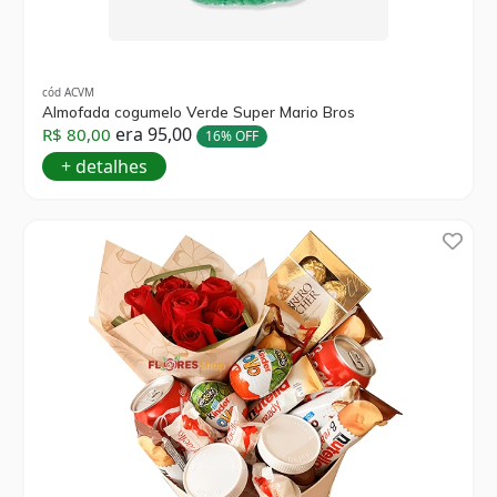
cód ACVM
Almofada cogumelo Verde Super Mario Bros
era 95,00
R$ 80,00
16% OFF
+ detalhes