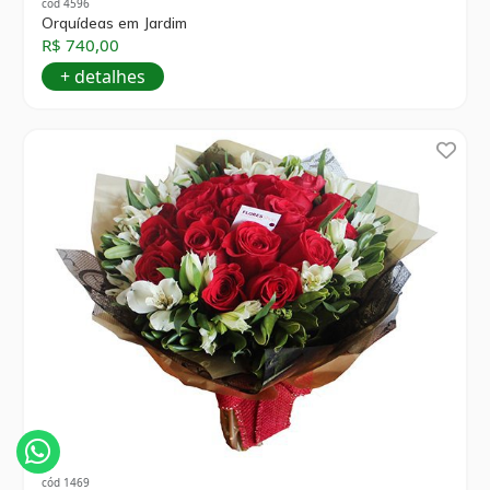
cód 4596
Orquídeas em Jardim
R$ 740,00
+ detalhes
cód 1469