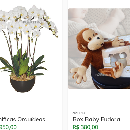
cód 1714
ificas Orquídeas
Box Baby Eudora
.950,00
R$ 380,00