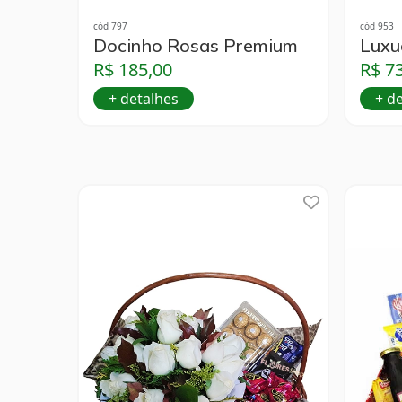
cód 797
cód 953
Docinho Rosas Premium
Luxu
R$ 185,00
R$ 7
+ detalhes
+ d