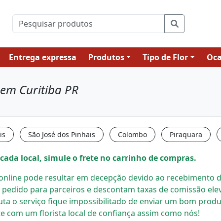
Entrega expressa
Produtos
Tipo de Flor
Oca
l em Curitiba PR
is
São José dos Pinhais
Colombo
Piraquara
cada local, simule o frete no carrinho de compras.
s online pode resultar em decepção devido ao recebimento de
 pedido para parceiros e descontam taxas de comissão el
uta o serviço fique impossibilitado de enviar um bom prod
e com um florista local
de confiança assim como nós!