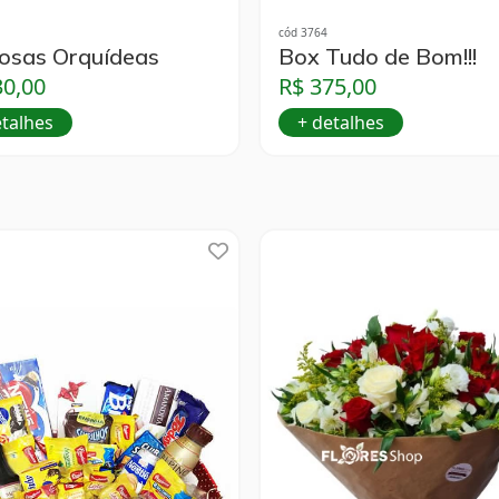
cód 3764
osas Orquídeas
Box Tudo de Bom!!!
30,00
R$ 375,00
etalhes
+ detalhes