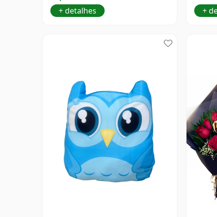
+ detalhes
+ d