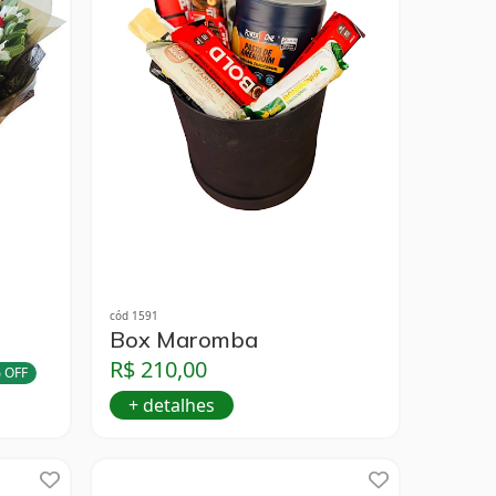
cód 1591
Box Maromba
R$ 210,00
 OFF
+ detalhes