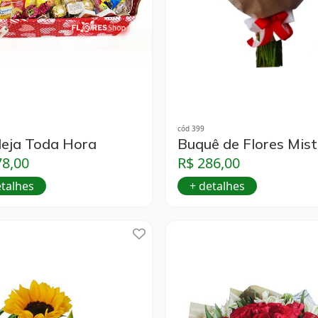
cód 399
eja Toda Hora
Buquê de Flores Mis
78,00
R$ 286,00
etalhes
+ detalhes