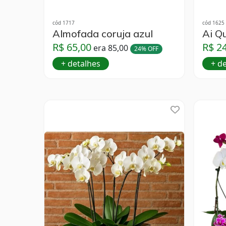
cód 1717
cód 1625
Almofada coruja azul
Ai Q
R$ 65,00
R$ 2
era 85,00
24% OFF
+ detalhes
+ d