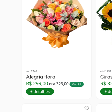
cód 1740
cód 1291
Alegria floral
Giras
R$ 299,00
R$ 3
era 323,00
7% OFF
+ detalhes
+ d