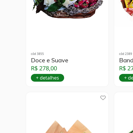
cód 3855
cód 2389
Doce e Suave
Band
R$ 278,00
R$ 2
+ detalhes
+ d