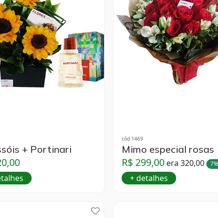
cód 1469
sóis + Portinari
Mimo especial rosas
20,00
R$ 299,00
era 320,00
7%
etalhes
+ detalhes