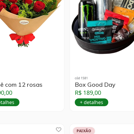
cód 1581
ê com 12 rosas
Box Good Day
90,00
R$ 189,00
etalhes
+ detalhes
PAIXÃO