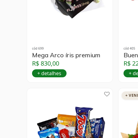
cód 699
cód 405
Mega Arco íris premium
Buen
R$ 830,00
R$ 2
+ detalhes
+ d
+ VEN