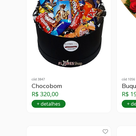
cód 3847
cód 1056
Chocobom
Buqu
R$ 320,00
R$ 1
+ detalhes
+ d