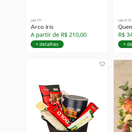
cód 771
cód 3173
Arco íris
Quem
A partir de R$ 210,00
R$ 3
+ detalhes
+ d