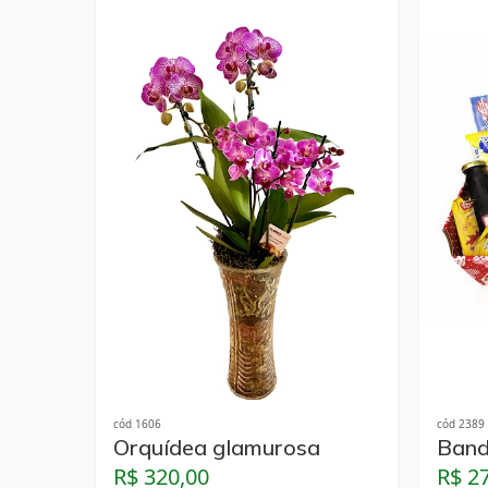
cód 1606
cód 2389
Orquídea glamurosa
Band
R$ 320,00
R$ 2