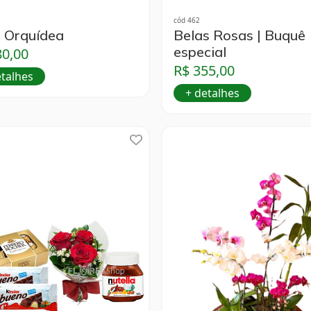
cód 462
 Orquídea
Belas Rosas | Buquê
especial
80,00
R$ 355,00
etalhes
+ detalhes