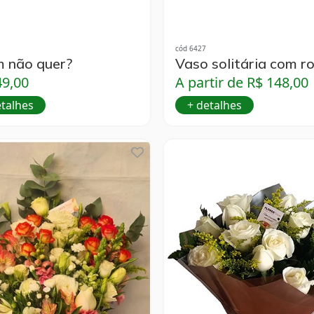
cód 6427
 não quer?
Vaso solitária com r
49,00
A partir de R$ 148,00
etalhes
+ detalhes