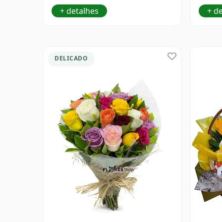
+ detalhes
+ d
DELICADO