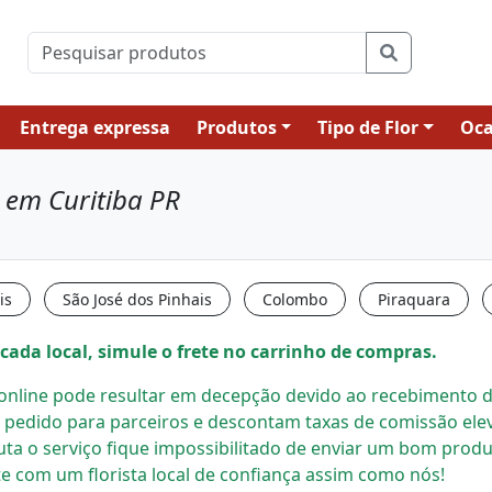
Entrega expressa
Produtos
Tipo de Flor
Oca
o em Curitiba PR
is
São José dos Pinhais
Colombo
Piraquara
cada local, simule o frete no carrinho de compras.
s online pode resultar em decepção devido ao recebimento de
 pedido para parceiros e descontam taxas de comissão el
uta o serviço fique impossibilitado de enviar um bom prod
e com um florista local
de confiança assim como nós!