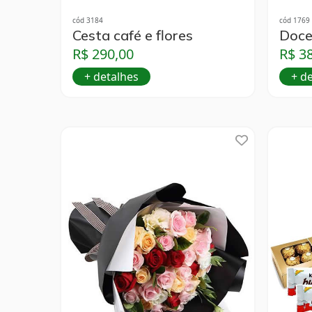
cód 3184
cód 1769
Cesta café e flores
Doce
R$ 290,00
R$ 3
+ detalhes
+ d