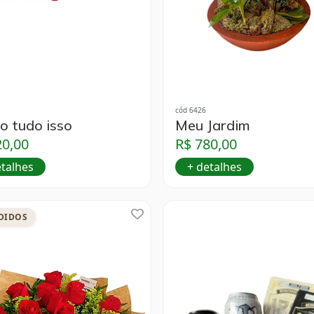
cód 6426
o tudo isso
Meu Jardim
20,00
R$ 780,00
etalhes
+ detalhes
DIDOS