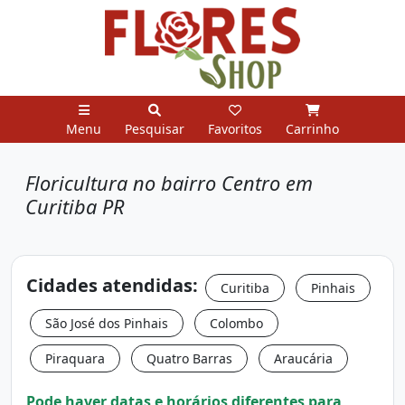
Menu
Pesquisar
Favoritos
Carrinho
Floricultura no bairro Centro em
Curitiba PR
Cidades atendidas:
Curitiba
Pinhais
São José dos Pinhais
Colombo
Piraquara
Quatro Barras
Araucária
Pode haver datas e horários diferentes para