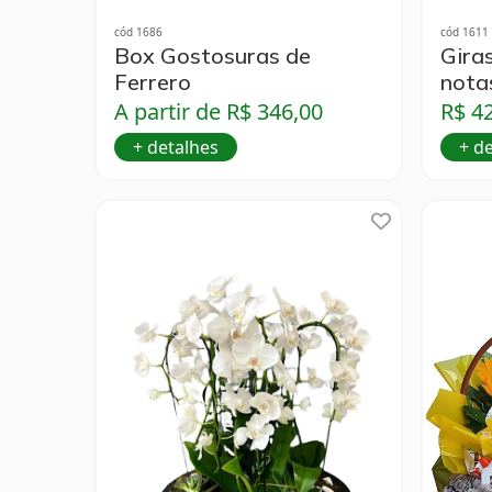
cód 1686
cód 1611
Box Gostosuras de
Gira
Ferrero
nota
A partir de R$ 346,00
R$ 4
+ detalhes
+ d