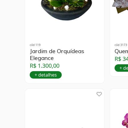
cód 119
cód 3173
Jardim de Orquídeas
Quem
Elegance
R$ 3
R$ 1.300,00
+ d
+ detalhes