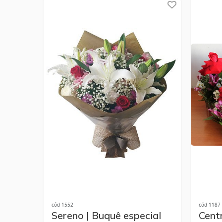
cód 1552
cód 1187
Sereno | Buquê especial
Cent