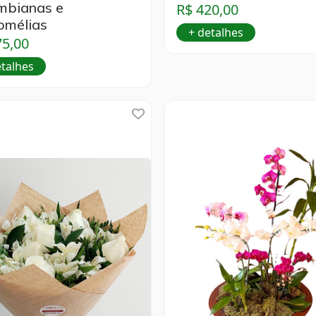
mbianas e
R$ 420,00
omélias
+ detalhes
75,00
etalhes