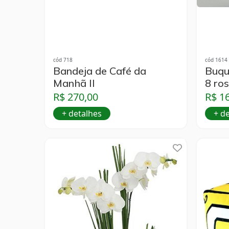
cód 718
cód 1614
Bandeja de Café da
Buqu
Manhã II
8 ro
R$ 270,00
R$ 1
+ detalhes
+ d