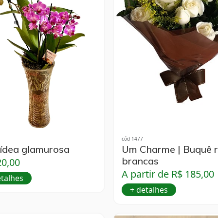
cód 1477
ídea glamurosa
Um Charme | Buquê 
brancas
20,00
A partir de R$ 185,00
etalhes
+ detalhes