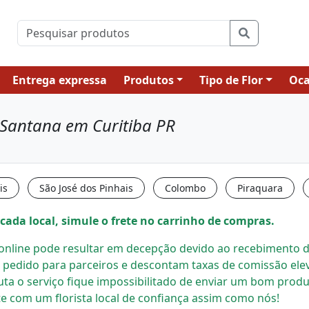
Entrega expressa
Produtos
Tipo de Flor
Oca
 Santana em Curitiba PR
is
São José dos Pinhais
Colombo
Piraquara
cada local, simule o frete no carrinho de compras.
s online pode resultar em decepção devido ao recebimento de
 pedido para parceiros e descontam taxas de comissão el
uta o serviço fique impossibilitado de enviar um bom prod
e com um florista local
de confiança assim como nós!