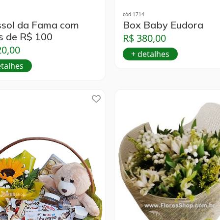
cód 1714
ssol da Fama com
Box Baby Eudora
s de R$ 100
R$ 380,00
20,00
+ detalhes
etalhes