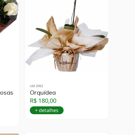
cód 2062
rosas
Orquídea
R$ 180,00
+ detalhes