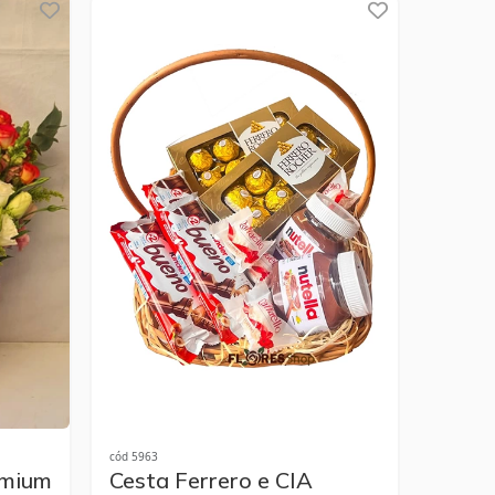
cód 5963
emium
Cesta Ferrero e CIA