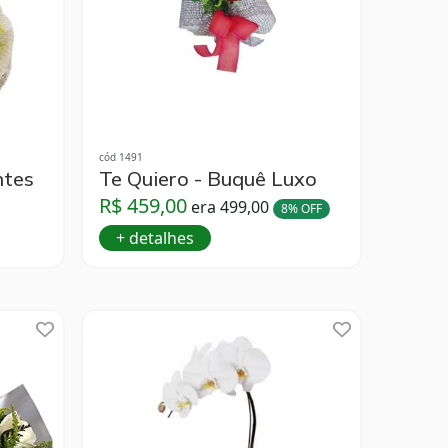
cód 1491
ntes
Te Quiero - Buquê Luxo
R$ 459,00
era 499,00
8% OFF
+ detalhes