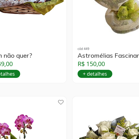
cód 449
 não quer?
Astromélias Fascina
49,00
R$ 150,00
etalhes
+ detalhes