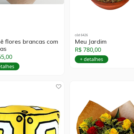
cód 6426
ê flores brancas com
Meu Jardim
sas
R$ 780,00
65,00
+ detalhes
etalhes