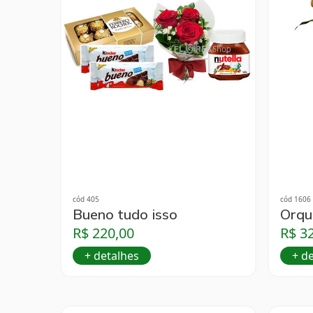
cód 405
cód 1606
Bueno tudo isso
Orqu
R$ 220,00
R$ 3
+ detalhes
+ d