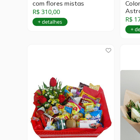
com flores mistas
Colo
Astr
R$ 310,00
R$ 1
+ detalhes
+ d