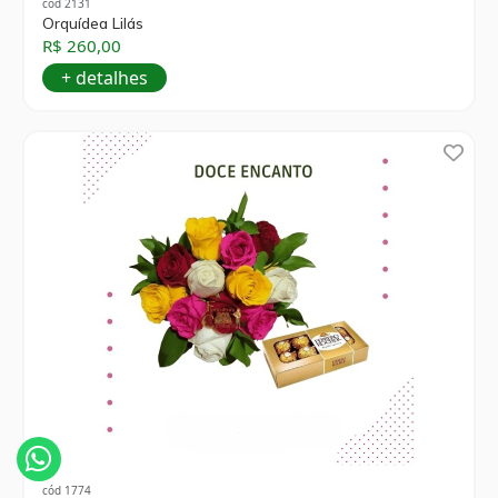
cód 2131
Orquídea Lilás
R$ 260,00
+ detalhes
cód 1774