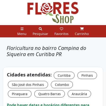
Menu
Pesquisar
Favoritos
Carrinho
Floricultura no bairro Campina do
Siqueira em Curitiba PR
Cidades atendidas:
Curitiba
Pinhais
São José dos Pinhais
Colombo
Piraquara
Quatro Barras
Araucária
Pode haver datas e horários diferentes para