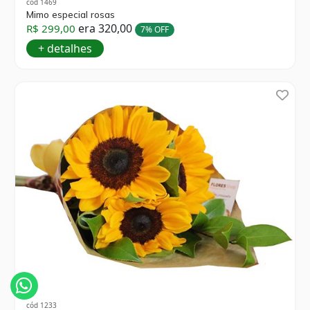
cód 1469
Mimo especial rosas
era 320,00
R$ 299,00
7% OFF
+ detalhes
cód 1233