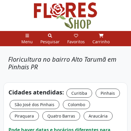
Menu
Pesquisar
Favoritos
Carrinho
Floricultura no bairro Alto Tarumã em
Pinhais PR
Cidades atendidas:
Curitiba
Pinhais
São José dos Pinhais
Colombo
Piraquara
Quatro Barras
Araucária
Pode haver datas e horários diferentes para