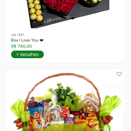
cód 1687
Box I Love You ❤️
R$ 780,00
+ detalhes