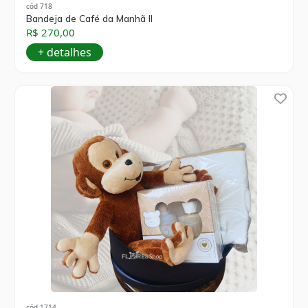
cód 718
Bandeja de Café da Manhã II
R$ 270,00
+ detalhes
cód 1714