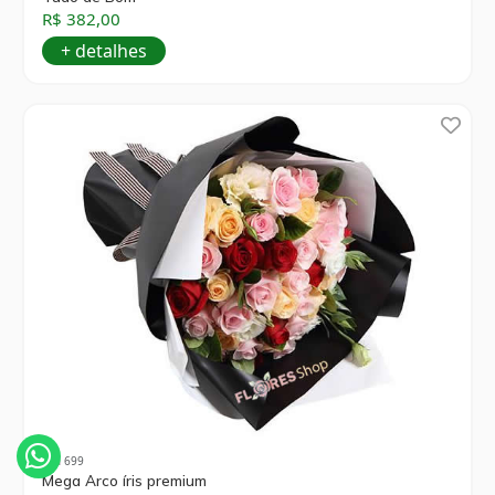
R$ 382,00
+ detalhes
cód 699
Mega Arco íris premium