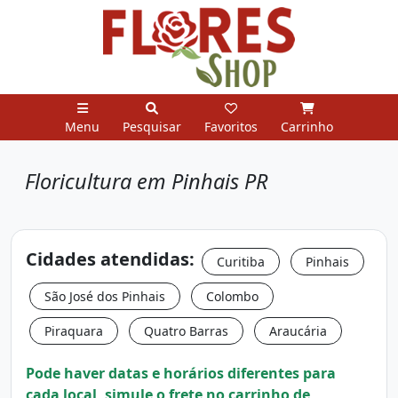
Menu
Pesquisar
Favoritos
Carrinho
Floricultura em Pinhais PR
Cidades atendidas:
Curitiba
Pinhais
São José dos Pinhais
Colombo
Piraquara
Quatro Barras
Araucária
Pode haver datas e horários diferentes para
cada local, simule o frete no carrinho de