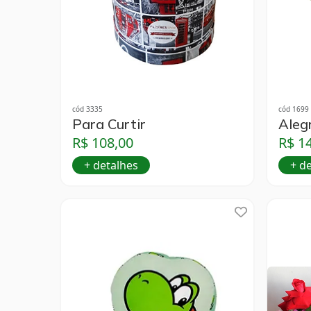
cód 3335
cód 1699
Para Curtir
Alegr
R$ 108,00
R$ 1
+ detalhes
+ d