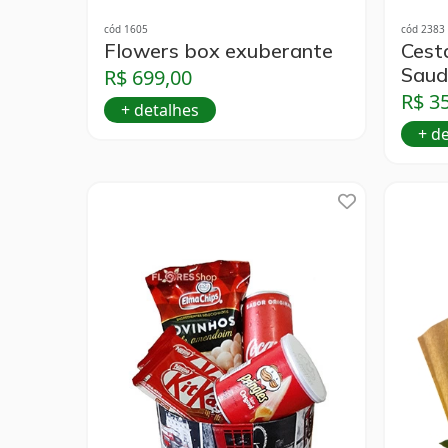
cód 1605
cód 2383
Flowers box exuberante
Cest
Saud
R$ 699,00
R$ 3
+ detalhes
+ d