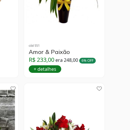
cód 551
Amor & Paixão
R$ 233,00
era 248,00
6% OFF
+ detalhes