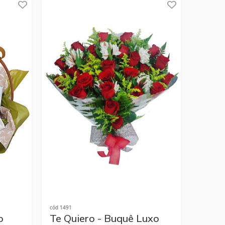
cód 1491
o
Te Quiero - Buquê Luxo