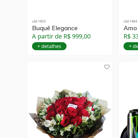
cód 1853
cód 1464
Buquê Elegance
Amo 
A partir de R$ 999,00
R$ 3
+ detalhes
+ d