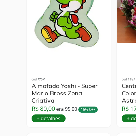
cód AYSM
cód 1187
Almofada Yoshi - Super
Cent
Mario Bross Zona
Colo
Criativa
Astr
R$ 80,00
R$ 1
era 95,00
16% OFF
+ detalhes
+ d