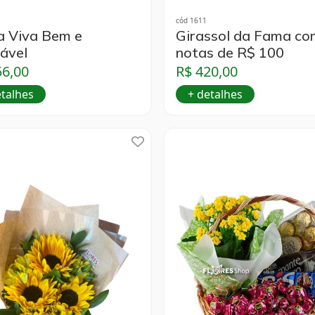
cód 1611
a Viva Bem e
Girassol da Fama co
ável
notas de R$ 100
56,00
R$ 420,00
etalhes
+ detalhes