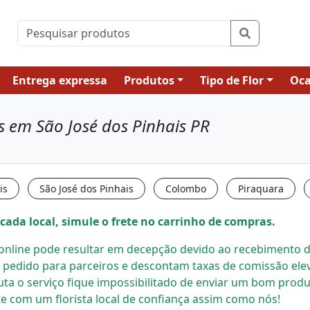
Entrega expressa
Produtos
Tipo de Flor
Oca
as em São José dos Pinhais PR
is
São José dos Pinhais
Colombo
Piraquara
cada local, simule o frete no carrinho de compras.
s online pode resultar em decepção devido ao recebimento de
 pedido para parceiros e descontam taxas de comissão el
uta o serviço fique impossibilitado de enviar um bom prod
e com um florista local
de confiança assim como nós!