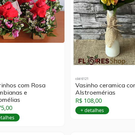
cód 6121
rinhos com Rosa
Vasinho ceramica c
mbianas e
Alstroemérias
omélias
R$ 108,00
75,00
+ detalhes
etalhes