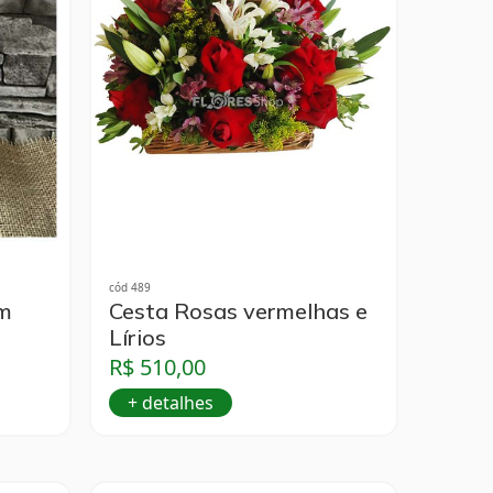
cód 489
om
Cesta Rosas vermelhas e
Lírios
R$ 510,00
+ detalhes