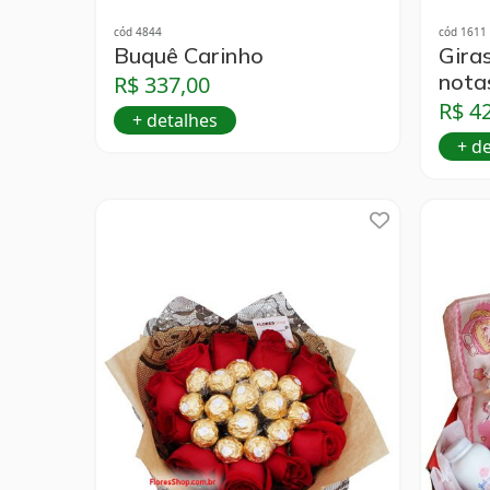
cód 4844
cód 1611
Buquê Carinho
Gira
nota
R$ 337,00
R$ 4
+ detalhes
+ d