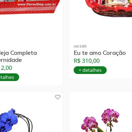
cód 2385
eja Completa
Eu te amo Coração
rnidade
R$ 310,00
12,00
+ detalhes
etalhes