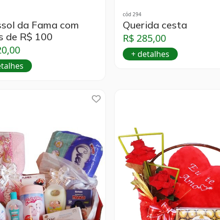
cód 294
ssol da Fama com
Querida cesta
s de R$ 100
R$ 285,00
20,00
+ detalhes
etalhes