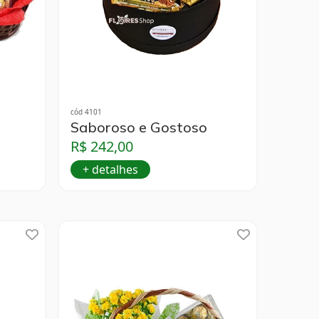
cód 4101
Saboroso e Gostoso
R$ 242,00
+ detalhes