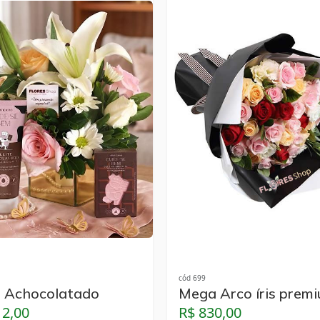
cód 699
 Achocolatado
Mega Arco íris prem
12,00
R$ 830,00