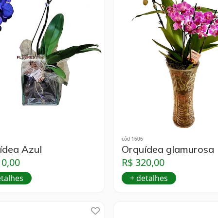
cód 1606
ídea Azul
Orquídea glamurosa
10,00
R$ 320,00
etalhes
+ detalhes