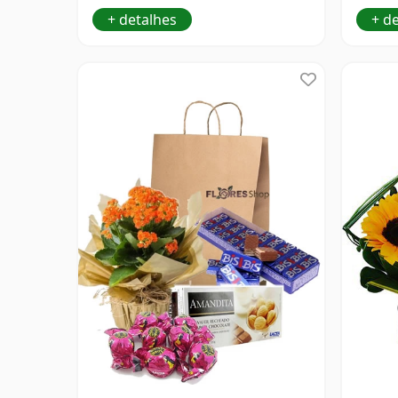
+ detalhes
+ d