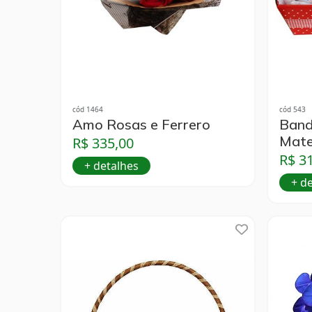
cód 1464
cód 543
Amo Rosas e Ferrero
Band
Mate
R$ 335,00
R$ 3
+ detalhes
+ d