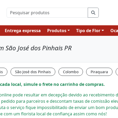
Entrega expressa
Produtos
Tipo de Flor
Oca
m São José dos Pinhais PR
is
São José dos Pinhais
Colombo
Piraquara
cada local, simule o frete no carrinho de compras.
s online pode resultar em decepção devido ao recebimento de
 pedido para parceiros e descontam taxas de comissão el
uta o serviço fique impossibilitado de enviar um bom prod
e com um florista local
de confiança assim como nós!