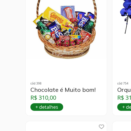
cód 398
cód 754
Chocolate é Muito bom!
Orqu
R$ 310,00
R$ 3
+ detalhes
+ d