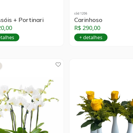
cód 1206
sóis + Portinari
Carinhoso
20,00
R$ 290,00
etalhes
+ detalhes