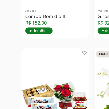
cód 2401
cód 1291
Combo Bom dia II
Giras
R$ 152,00
R$ 3
+ detalhes
+ d
LUXO