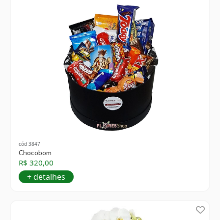
cód 3847
Chocobom
R$ 320,00
+ detalhes