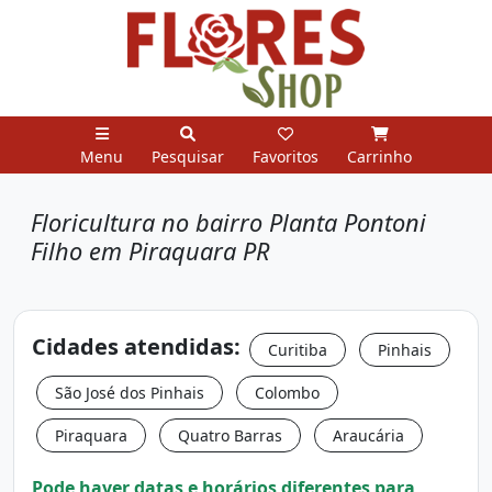
Menu
Pesquisar
Favoritos
Carrinho
Floricultura no bairro Planta Pontoni
Filho em Piraquara PR
Cidades atendidas:
Curitiba
Pinhais
São José dos Pinhais
Colombo
Piraquara
Quatro Barras
Araucária
Pode haver datas e horários diferentes para