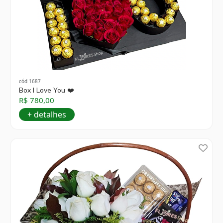
cód 1687
Box I Love You ❤️
R$ 780,00
+ detalhes