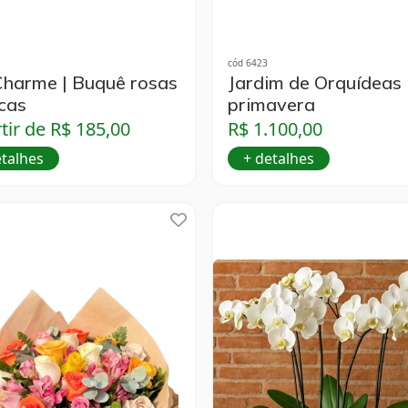
cód 6423
harme | Buquê rosas
Jardim de Orquídeas
cas
primavera
tir de R$ 185,00
R$ 1.100,00
etalhes
+ detalhes