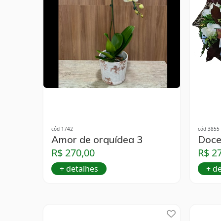
cód 1742
cód 3855
Amor de orquídea 3
Doce
R$ 270,00
R$ 2
+ detalhes
+ d