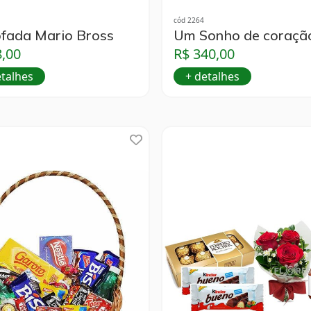
cód 2264
fada Mario Bross
Um Sonho de coraçã
8,00
R$ 340,00
etalhes
+ detalhes