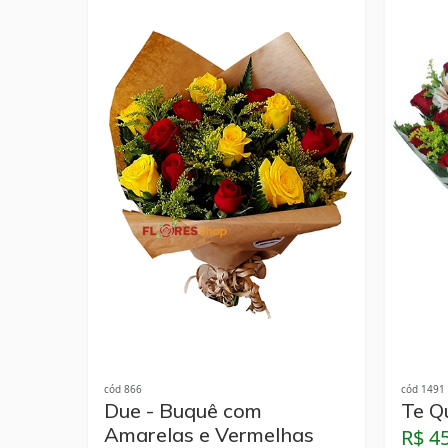
cód 866
cód 1491
Due - Buquê com
Te Q
Amarelas e Vermelhas
R$ 4