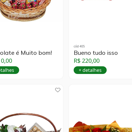
cód 405
olate é Muito bom!
Bueno tudo isso
10,00
R$ 220,00
etalhes
+ detalhes