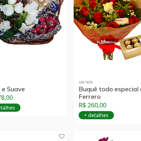
cód 1624
 e Suave
Buquê todo especial
Ferrero
78,00
R$ 260,00
etalhes
+ detalhes