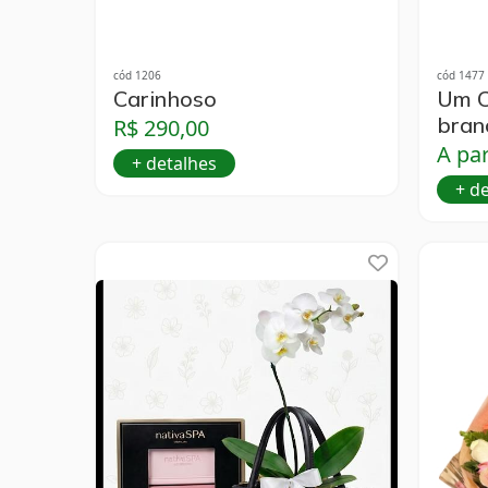
cód 1206
cód 1477
Carinhoso
Um C
bran
R$ 290,00
A par
+ detalhes
+ d