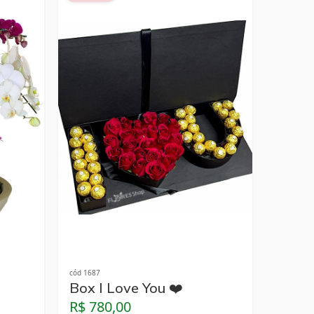
cód 1687
Box I Love You ❤️
R$ 780,00