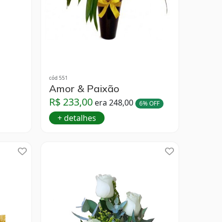
cód 551
Amor & Paixão
R$ 233,00
era 248,00
6% OFF
+ detalhes