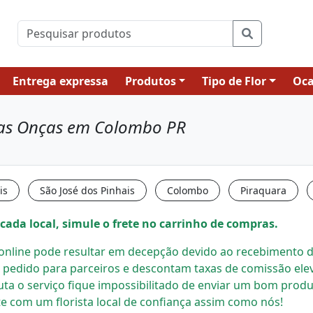
Entrega expressa
Produtos
Tipo de Flor
Oca
 das Onças em Colombo PR
is
São José dos Pinhais
Colombo
Piraquara
cada local, simule o frete no carrinho de compras.
s online pode resultar em decepção devido ao recebimento de
 pedido para parceiros e descontam taxas de comissão el
uta o serviço fique impossibilitado de enviar um bom prod
e com um florista local
de confiança assim como nós!