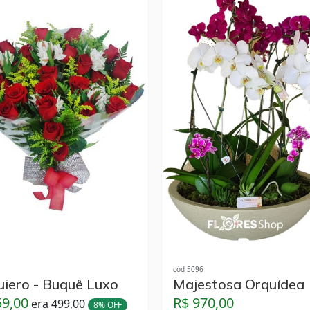
cód 5096
uiero - Buquê Luxo
Majestosa Orquídea
59,00
R$ 970,00
era 499,00
8% OFF