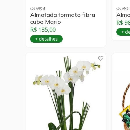
cód AFFCM
cód AMB
Almofada formato fibra
Almo
cubo Mario
R$ 9
R$ 135,00
+ d
+ detalhes