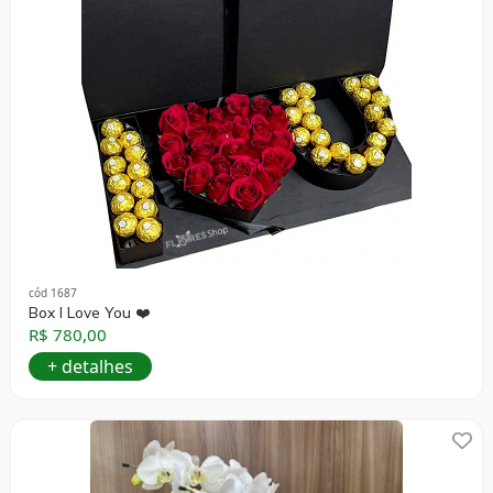
cód 1687
Box I Love You ❤️
R$ 780,00
+ detalhes