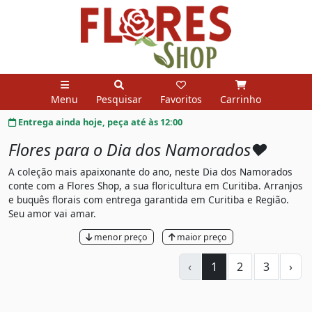
Menu
Pesquisar
Favoritos
Carrinho
Entrega ainda hoje, peça até às 12:00
Flores para o Dia dos Namorados❤️
A coleção mais apaixonante do ano, neste Dia dos Namorados
conte com a Flores Shop, a sua floricultura em Curitiba. Arranjos
e buquês florais com entrega garantida em Curitiba e Região.
Seu amor vai amar.
menor preço
maior preço
‹
1
2
3
›