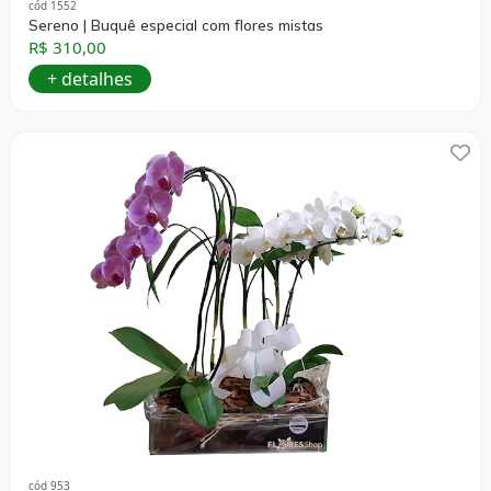
cód 1552
Sereno | Buquê especial com flores mistas
R$ 310,00
+ detalhes
cód 953