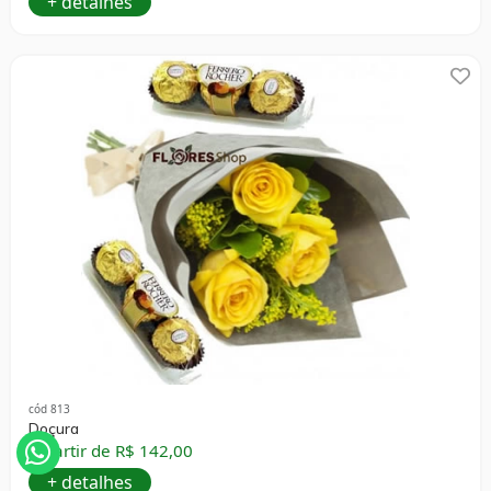
+ detalhes
cód 813
Doçura
A partir de R$ 142,00
+ detalhes